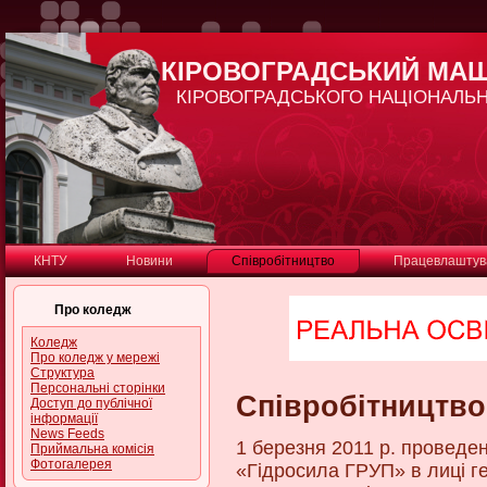
КІРОВОГРАДСЬКИЙ МА
КІРОВОГРАДСЬКОГО НАЦІОНАЛЬН
КНТУ
Новини
Співробітництво
Працевлаштув
Про коледж
Коледж
Про коледж у мережі
Структура
Персональні сторінки
Співробітництво
Доступ до публічної
інформації
News Feeds
1 березня 2011 р. проведе
Приймальна комісія
Фотогалерея
«Гідросила ГРУП» в лиці г