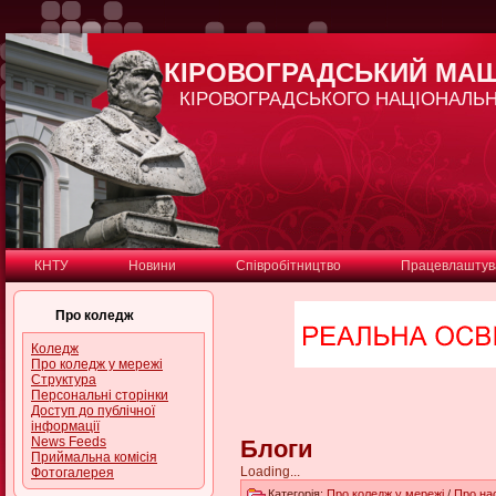
КІРОВОГРАДСЬКИЙ МА
КІРОВОГРАДСЬКОГО НАЦІОНАЛЬН
КНТУ
Новини
Співробітництво
Працевлаштув
Про коледж
Коледж
Про коледж у мережі
Структура
Персональні сторінки
Доступ до публічної
інформації
News Feeds
Блоги
Приймальна комісія
Loading...
Фотогалерея
Категорія:
Про коледж у мережі
/
Про на